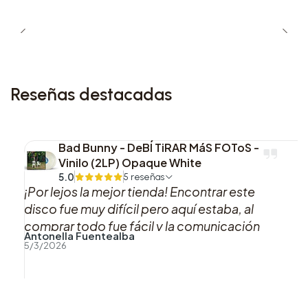
especialmente bien para escucha, archivo y para
completar una etapa clave dentro de la
discografía de Madonna.
Reseñas destacadas
Bad Bunny - DeBÍ TiRAR MáS FOToS -
Vinilo (2LP) Opaque White
5.0
5 reseñas
¡Por lejos la mejor tienda! Encontrar este
disco fue muy difícil pero aquí estaba, al
comprar todo fue fácil y la comunicación
Antonella Fuentealba
sobre el proceso y las actualizaciones de mi
5/3/2026
pedido fue muy clara. Todo excelente,
muchas gracias por tanto. ❤️