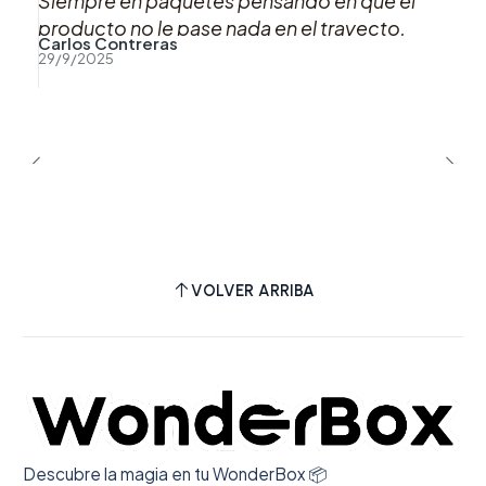
Siempre en paquetes pensando en que el
producto no le pase nada en el trayecto,
Carlos Contreras
muy buena atención por WhatsApp!
29/9/2025
VOLVER ARRIBA
Descubre la magia en tu WonderBox 📦