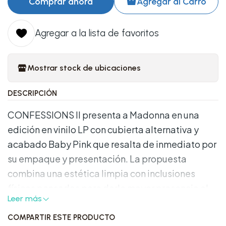
Comprar ahora
Agregar al Carro
Agregar a la lista de favoritos
Mostrar stock de ubicaciones
DESCRIPCIÓN
CONFESSIONS II presenta a Madonna en una
edición en vinilo LP con cubierta alternativa y
acabado Baby Pink que resalta de inmediato por
su empaque y presentación. La propuesta
combina una estética limpia con inclusiones
físicas pensadas para darle mayor presencia al
Leer más
lanzamiento. Publicado por Warner Records, este
prensado pone el foco tanto en la música como
COMPARTIR ESTE PRODUCTO