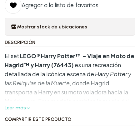
Agregar a la lista de favoritos
Mostrar stock de ubicaciones
DESCRIPCIÓN
El set
LEGO® Harry Potter™ – Viaje en Moto de
Hagrid™ y Harry (76443)
es una recreación
detallada de la icónica escena de
Harry Potter y
las Reliquias de la Muerte
, donde Hagrid
transporta a Harry en su moto voladora hacia la
Madriguera. Este modelo combina la magia del
Leer más
universo de Harry Potter con la creatividad de
LEGO, ofreciendo tanto una experiencia de
COMPARTIR ESTE PRODUCTO
construcción entretenida como una pieza
decorativa llamativa.