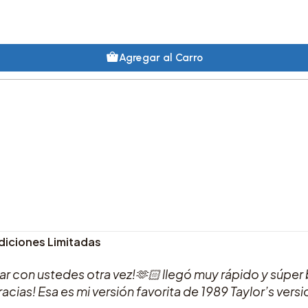
Agregar al Carro
 Ediciones Limitadas
 con ustedes otra vez!🫶🏻 llegó muy rápido y súper b
cias! Esa es mi versión favorita de 1989 Taylor’s versi