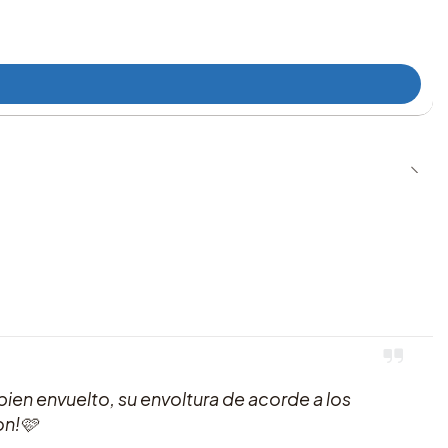
ien envuelto, su envoltura de acorde a los
on!🩷