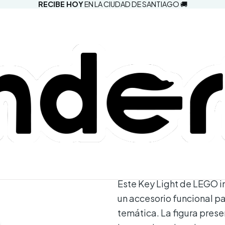
RECIBE HOY
EN LA CIUDAD DE SANTIAGO 🚚
|
LEGO - Harr
Comprar aho
Agregar a la lista d
Mostrar stock de ubic
DESCRIPCIÓN
Este Key Light de LEGO in
un accesorio funcional pa
temática. La figura prese