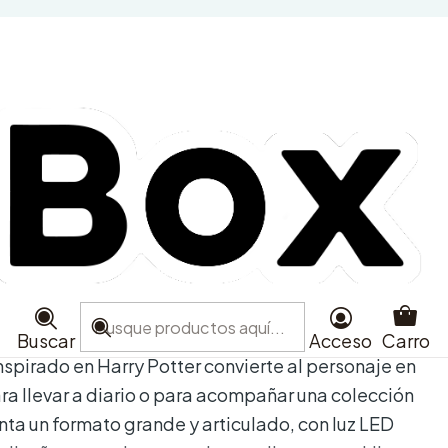
y Potter - Key Light
ra
Agregar al Carro
e favoritos
aciones
Buscar
Acceso
Carro
spirado en Harry Potter convierte al personaje en
ra llevar a diario o para acompañar una colección
nta un formato grande y articulado, con luz LED