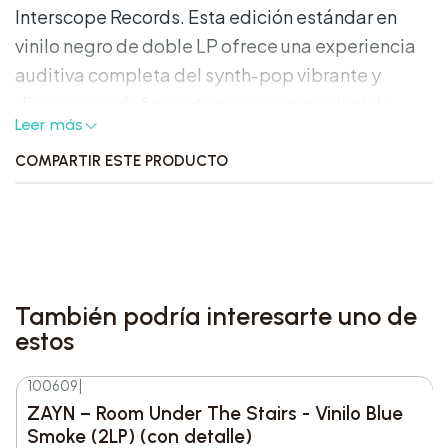
Interscope Records. Esta edición estándar en
vinilo negro de doble LP ofrece una experiencia
auditiva completa del synth-pop vibrante y
diverso que define esta nueva era musical de
Leer más
Gaga.
COMPARTIR ESTE PRODUCTO
Características destacadas:
• Formato: 2 LP de vinilo negro de 140 g prensado
en funda
gatefold
incluída carátula y arte
interior .
También podría interesarte uno de
• Incluye póster desplegable con las letras de
estos
todas las canciones .
100609
|
-5%
DESC.
ZAYN – Room Under The Stairs - Vinilo Blue
• Arte de portada: fotografía en blanco y negro
Smoke (2LP) (con detalle)
con efecto de espejo roto, reflejando la temática