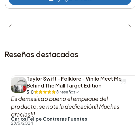
5. Vanish Into You
Disco 1 – Lado B:
6. Killah (feat. Gesaffelstein)
Reseñas destacadas
7. Zombieboy
8. LoveDrug
Taylor Swift - Folklore - Vinilo Meet Me
Behind The Mall Target Edition
9. How Bad Do U Want Me
5.0
8 reseñas
Es demasiado bueno el empaque del
10. Don’t Call Tonight
producto, se nota la dedicación!! Muchas
gracias!!!
Disco 2 – Lado C:
Carlos Felipe Contreras Fuentes
28/5/2024
11. Shadow Of A Man