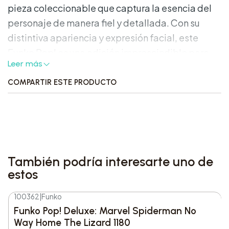
pieza coleccionable que captura la esencia del
personaje de manera fiel y detallada. Con su
distintiva apariencia y expresión facial, este
Funko Pop! es una adición imprescindible para
Leer más
cualquier fanático de la serie. Con su tamaño
compacto y diseño vibrante, es perfecto para
COMPARTIR ESTE PRODUCTO
exhibir en estanterías, escritorios o cualquier otro
lugar donde se desee mostrar la pasión por
Stranger Things.
Nuevo y Sellado
También podría interesarte uno de
Producto 100% original, importado de
estos
Estados Unidos, exclusivo del retailer
americano Target
100362
|
Funko
Envío inmediato
Funko Pop! Deluxe: Marvel Spiderman No
Way Home The Lizard 1180