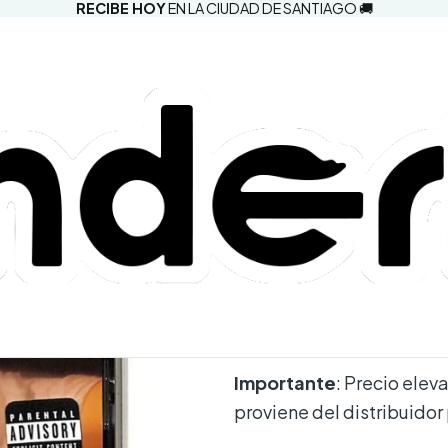
RECIBE HOY
EN LA CIUDAD DE SANTIAGO 🚚
|
Ariana Gran
CD Autogra
5.0
1 reseña
Agregar a la lista d
Mostrar stock de ubic
DESCRIPCIÓN
Importante
: Precio elev
proviene del distribuidor