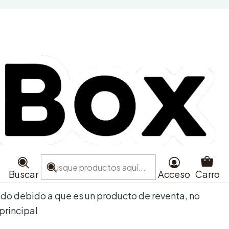
de - Eternal Sunshine -
fiado / Firmado
e favoritos
aciones
Buscar
Acceso
Carro
ado debido a que es un producto de reventa, no
 principal