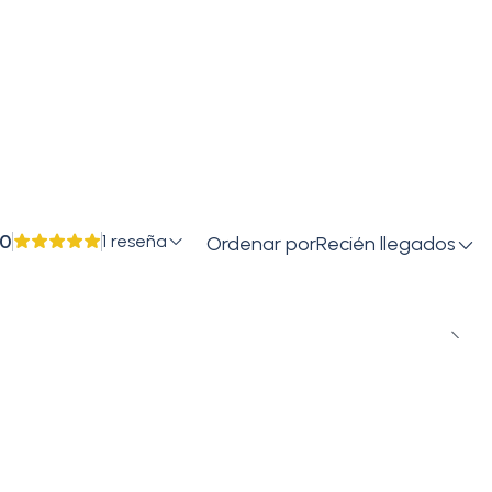
Wait For Your Love)
.0
1 reseña
Ordenar por
Recién llegados
da de
Eternal Sunshine
es un gran añadido para
 fanático de Ariana Grande. La autenticidad de la
special del álbum lo convierten en un objeto único y