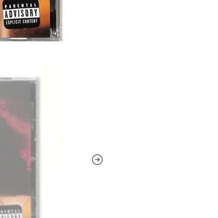
exclusivas.
Lista de Canciones:
1. Intro (End of the World)
2. Bye
3. Don’t Wanna Break Up
4. Saturn Returns Interlud
5. Eternal Sunshine
6. Supernatural