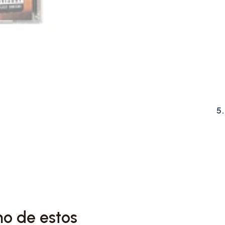
7. True Story
8. The Boy Is Mine
9. Yes, And?
10. We Can’t Be Friends (
5
Esta edición autografia
cualquier coleccionista y
firma y la presentación e
valioso.
no de estos