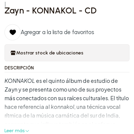
|
Zayn - KONNAKOL - CD
Agregar a la lista de favoritos
Mostrar stock de ubicaciones
DESCRIPCIÓN
KONNAKOL
es el quinto álbum de estudio de
Zayn y se presenta como uno de sus proyectos
más conectados con sus raíces culturales. El título
hace referencia al
konnakol
, una técnica vocal
rítmica de la música carnática del sur de India,
concepto que influye también en el enfoque
Leer más
artístico del disco. En lo musical, el álbum