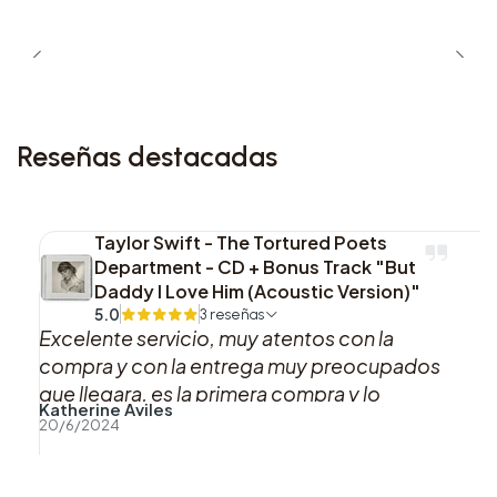
7. Side Effects
8. Met Tonight
Reseñas destacadas
9. Fatal
10. Take Turns
Taylor Swift - The Tortured Poets
Department - CD + Bonus Track "But
11. Blooming
Daddy I Love Him (Acoustic Version)"
5.0
3 reseñas
12. Like I Have You
Excelente servicio, muy atentos con la
compra y con la entrega muy preocupados
13. Loving The Way I Do
que llegara, es la primera compra y lo
Katherine Aviles
recomiendo al 100%, gracias
20/6/2024
14. Breathe
15. Die For Me