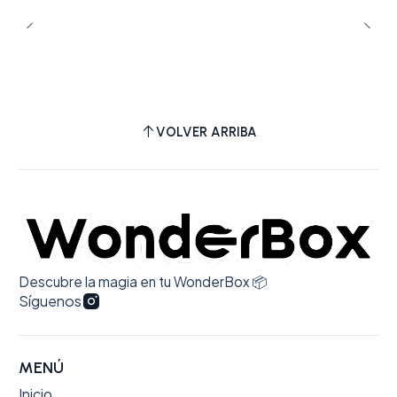
Una edición pensada para quienes siguen la
evolución de Zayn en su faceta solista y buscan
sumar a su colección un lanzamiento que
expande su sonido con una dirección más
VOLVER ARRIBA
personal y ambiciosa.
Descubre la magia en tu WonderBox 📦
Síguenos
MENÚ
Inicio