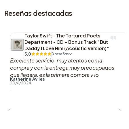
3. The Wizard and I
Reseñas destacadas
4. What Is This Feeling?
Disco 1 – Lado B
Taylor Swift - The Tortured Poets
1. Something Bad
Department - CD + Bonus Track "But
2. Dancing Through Life
Daddy I Love Him (Acoustic Version)"
3. Popular
5.0
3 reseñas
Excelente servicio, muy atentos con la
compra y con la entrega muy preocupados
Disco 2 – Lado A
que llegara, es la primera compra y lo
1. I’m Not That Girl
Katherine Aviles
recomiendo al 100%, gracias
20/6/2024
2. One Short Day
3. Defying Gravity
Disco 2 – Lado B
1. For Good
2. The Wizard and I / Defying Gravity