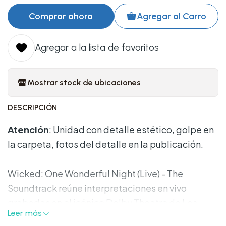
Comprar ahora
Agregar al Carro
Agregar a la lista de favoritos
Mostrar stock de ubicaciones
DESCRIPCIÓN
Atención
: Unidad con detalle estético, golpe en
la carpeta, fotos del detalle en la publicación.
Wicked: One Wonderful Night (Live) - The
Soundtrack reúne interpretaciones en vivo
grabadas en el icónico Dolby Theatre de Los
Leer más
Ángeles para el evento televisivo de NBC