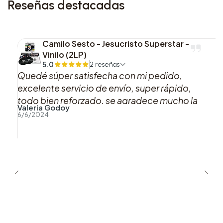
Reseñas destacadas
Camilo Sesto - Jesucristo Superstar -
Vinilo (2LP)
5.0
2 reseñas
Quedé súper satisfecha con mi pedido,
excelente servicio de envío, super rápido,
todo bien reforzado, se agradece mucho la
Valeria Godoy
buena atención y preocupación hacia los
6/6/2024
clientes.