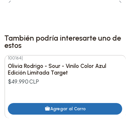
→ Dawn FM → Hurry Up Tomorrow.
Lista de canciones:
1. Without a Warning
También podría interesarte uno de
estos
2. Cry for Me
100164
|
3. São Paulo
Olivia Rodrigo - Sour - Vinilo Color Azul
Edición Limitada Target
4. Society (bonus)
$49.990 CLP
5. Take Me Back to LA
6. The Abyss
Agregar al Carro
7. Open Hearts