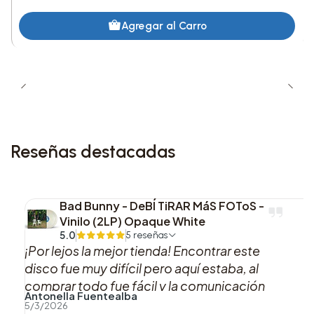
Agregar al Carro
2. Sparks Fly (Taylor’s Version)
3. Back To December (Taylor’s Version)
4. Speak Now (Taylor’s Version)
Lado B:
Reseñas destacadas
5. Dear John (Taylor’s Version)
6. Mean (Taylor’s Version)
Bad Bunny - DeBÍ TiRAR MáS FOToS -
Vinilo (2LP) Opaque White
5.0
5 reseñas
7. The Story Of Us (Taylor’s Version)
¡Por lejos la mejor tienda! Encontrar este
disco fue muy difícil pero aquí estaba, al
8. Never Grow Up (Taylor’s Version)
comprar todo fue fácil y la comunicación
Antonella Fuentealba
sobre el proceso y las actualizaciones de mi
Lado C:
5/3/2026