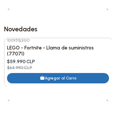
Novedades
100931
|
LEGO
-8%
DESC.
LEGO - Fortnite - Llama de suministros
Nuevo
(77071)
$59.990 CLP
$64.990 CLP
Agregar al Carro