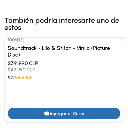
También podría interesarte uno de
estos
100602
|
-20%
DESC.
Soundtrack - Lilo & Stitch - Vinilo (Picture
Disc)
$39.990 CLP
$49.990 CLP
5.0
Agregar al Carro