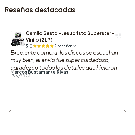
Reseñas destacadas
Camilo Sesto - Jesucristo Superstar -
Vinilo (2LP)
5.0
2 reseñas
Excelente compra, los discos se escuchan
muy bien, el envío fue súper cuidadoso,
agradezco todos los detalles que hicieron
Marcos Bustamante Rivas
que esta compra fuera muy muy agradable,
17/6/2024
sin duda si puedo volveré a comprar con uds.
Muchas gracias!!