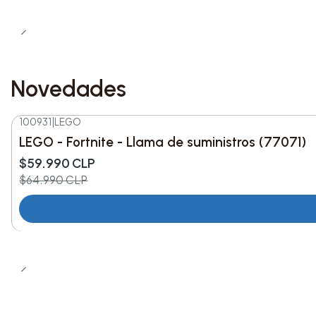
Novedades
100931
|
LEGO
-8%
DESC.
LEGO - Fortnite - Llama de suministros (77071)
Nuevo
$59.990 CLP
$64.990 CLP