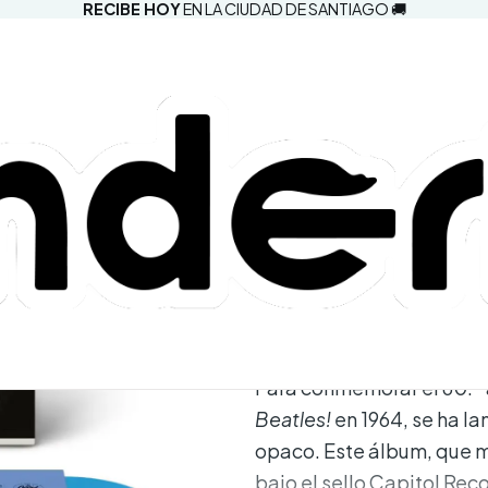
RECIBE HOY
EN LA CIUDAD DE SANTIAGO 🚚
|
The Beatles 
Vinilo Targe
Agregar a la lista d
Mostrar stock de ubic
DESCRIPCIÓN
Para conmemorar el 60.º 
Beatles!
en 1964, se ha la
opaco. Este álbum, que m
bajo el sello Capitol Re