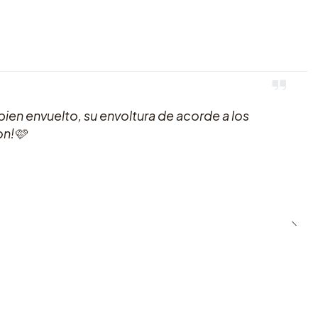
ien envuelto, su envoltura de acorde a los
on!🩷