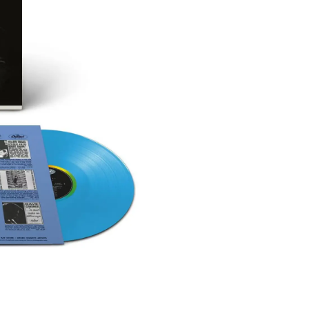
Lado A:
1. I Want to Hold Your Ha
2. I Saw Her Standing The
3. This Boy
4. It Won’t Be Long
5. All I’ve Got to Do
6. All My Loving
Lado B:
1. Don’t Bother Me