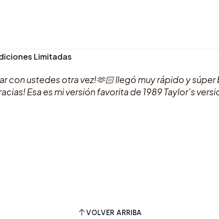
 Ediciones Limitadas
 con ustedes otra vez!🫶🏻 llegó muy rápido y súper b
cias! Esa es mi versión favorita de 1989 Taylor’s versi
VOLVER ARRIBA