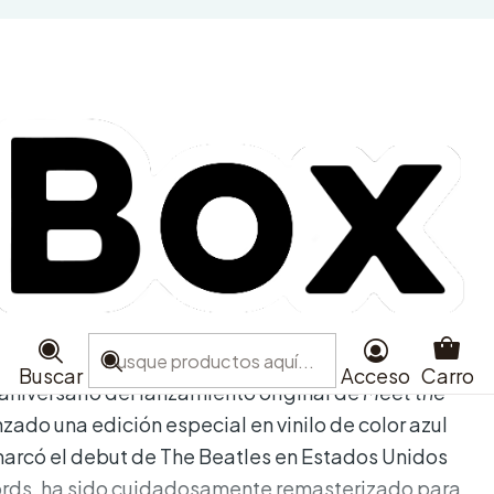
- Meet the Beatles! -
t Edición Limitada
e favoritos
aciones
Buscar
Acceso
Carro
aniversario del lanzamiento original de
Meet the
nzado una edición especial en vinilo de color azul
arcó el debut de The Beatles en Estados Unidos
cords, ha sido cuidadosamente remasterizado para