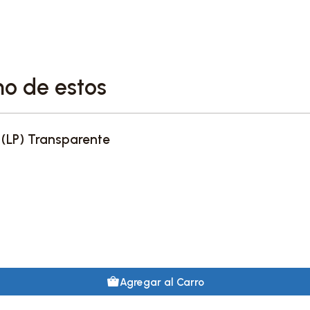
2. Little Child
3. Till There Was You
no de estos
4. Hold Me Tight
5. I Wanna Be Your Man
o (LP) Transparente
6. Not a Second Time
Esta edición limitada es 
fanáticos de The Beatles
original con una calidad 
Agregar al Carro