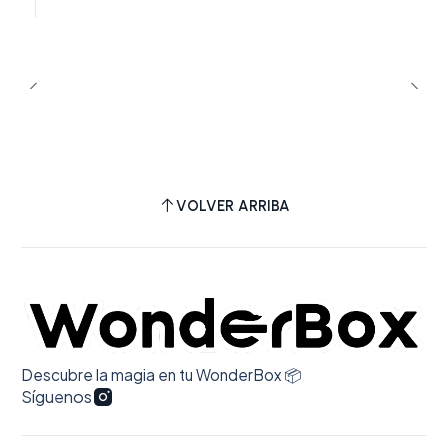
encomienda vino muy bien envuelta, lo cual
se agradece, pues los discos suelen venir
dañados en el viaje entre Santiago y Punta
Arenas (no fue el caso). El detalle
personalizado interior de la caja se agradece
también, pues da un sentido de
preocupación adicional por parte de WB. En
cuanto a la calidad del álbum: su sonido es
VOLVER ARRIBA
de alta fidelidad, y el formato es tal como
promete la web. 100% recomendado.
Descubre la magia en tu WonderBox 📦
Síguenos