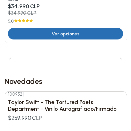
$34.990 CLP
Pokémon Company International.
$34.990 CLP
Este set es perfecto para quienes desean
5.0
combinar la pasión por Pokémon con la
Ver opciones
construcción interactiva, ofreciendo horas de
entretenimiento y aprendizaje.
Novedades
100932
|
Nuevo
Taylor Swift - The Tortured Poets
Department - Vinilo Autografiado/Firmado
$259.990 CLP