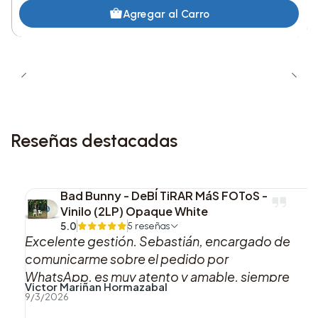
Agregar al Carro
Reseñas destacadas
Bad Bunny - DeBÍ TiRAR MáS FOToS -
Vinilo (2LP) Opaque White
5.0
5 reseñas
Excelente gestión. Sebastián, encargado de
comunicarme sobre el pedido por
WhatsApp, es muy atento y amable, siempre
Victor Mariñan Hormazabal
se mantuvo pendiente acerca del estado de
9/3/2026
mi pedido. En cuanto a la entrega, la