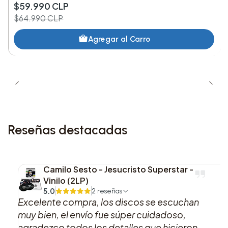
$59.990 CLP
11. Death Valley
$64.990 CLP
12. You Want It All
Agregar al Carro
13. Long Way to Go to Die
Esta edición es ideal para tu tienda si buscas
destacar piezas visual y musicalmente
atractivas, que combinen valor estético,
Reseñas destacadas
contenido completo y presentación premium.
Camilo Sesto - Jesucristo Superstar -
Vinilo (2LP)
5.0
2 reseñas
Excelente compra, los discos se escuchan
muy bien, el envío fue súper cuidadoso,
agradezco todos los detalles que hicieron