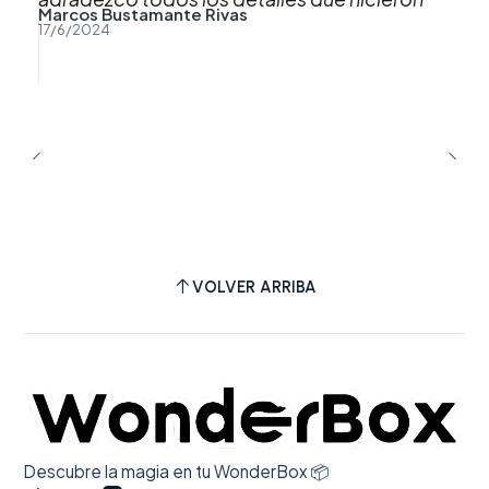
Marcos Bustamante Rivas
que esta compra fuera muy muy agradable,
17/6/2024
sin duda si puedo volveré a comprar con uds.
Muchas gracias!!
VOLVER ARRIBA
Descubre la magia en tu WonderBox 📦