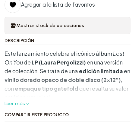
Agregar a la lista de favoritos
Mostrar stock de ubicaciones
DESCRIPCIÓN
Este lanzamiento celebra el icónico álbum
Lost
On You
de
LP (Laura Pergolizzi)
en una versión
de colección. Se trata de una
edición limitada
en
vinilo dorado opaco de doble disco (2×12”)
,
con
empaque tipo gatefold
que resalta su valor
estético y musical.
Leer más
Características destacadas:
COMPARTIR ESTE PRODUCTO
Formato:
2×12” LP prensado en vinilo dorado