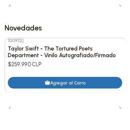
Este set es perfecto para aquellos que buscan
una actividad relajante y una adición elegante a
Novedades
su decoración, combinando la creatividad de
LEGO con la belleza de las plantas.
100932
|
Nuevo
Taylor Swift - The Tortured Poets
Department - Vinilo Autografiado/Firmado
$259.990 CLP
Agregar al Carro