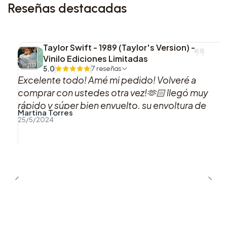
Reseñas destacadas
Taylor Swift - 1989 (Taylor's Version) -
Vinilo Ediciones Limitadas
5.0
7 reseñas
Excelente todo! Amé mi pedido! Volveré a
comprar con ustedes otra vez!🫶🏻 llegó muy
rápido y súper bien envuelto, su envoltura de
Martina Torres
acorde a los colores del vinilo me pareció
25/5/2024
hermosa!! Muchas gracias! Esa es mi versión
favorita de 1989 Taylor’s version!🩷