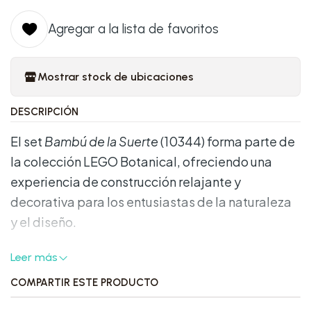
Agregar a la lista de favoritos
Mostrar stock de ubicaciones
DESCRIPCIÓN
El set
Bambú de la Suerte
(10344) forma parte de
la colección LEGO Botanical, ofreciendo una
experiencia de construcción relajante y
decorativa para los entusiastas de la naturaleza
y el diseño.
Características Destacadas:
Leer más
COMPARTIR ESTE PRODUCTO
•
Diseño Realista:
Incluye 3 tallos de bambú con
hojas, acompañados de detalles como guijarros