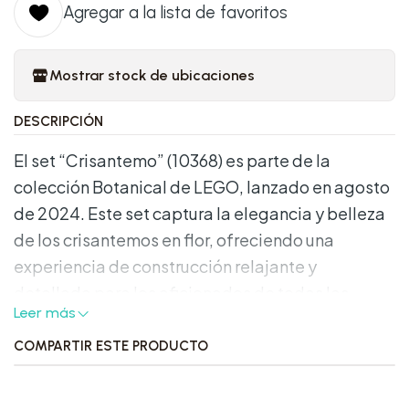
Agregar a la lista de favoritos
Mostrar stock de ubicaciones
DESCRIPCIÓN
El set “Crisantemo” (10368) es parte de la
colección Botanical de LEGO, lanzado en agosto
de 2024. Este set captura la elegancia y belleza
de los crisantemos en flor, ofreciendo una
experiencia de construcción relajante y
detallada para los aficionados de todas las
Leer más
edades.
COMPARTIR ESTE PRODUCTO
Características Destacadas: