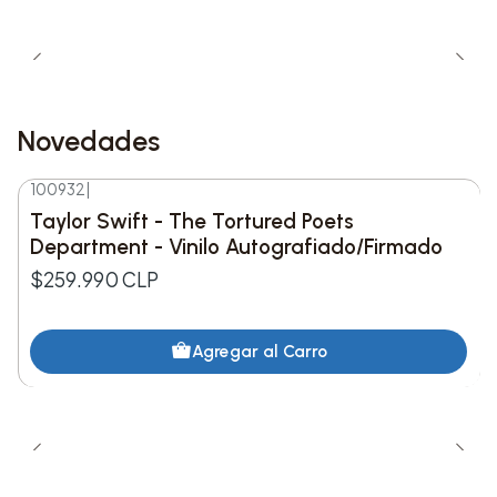
es compatible con otros sets de la colección
Botanical de LEGO, permitiendo combinaciones
creativas y decorativas.
Novedades
100932
|
Nuevo
Taylor Swift - The Tortured Poets
Department - Vinilo Autografiado/Firmado
$259.990 CLP
Agregar al Carro