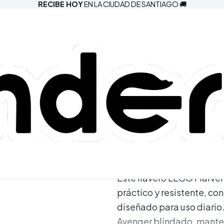
RECIBE HOY
EN LA CIUDAD DE SANTIAGO 🚚
|
LEGO - Marv
(854240)
Agregar a la lista d
Mostrar stock de ubic
DESCRIPCIÓN
Este llavero LEGO Marvel 
práctico y resistente, con
diseñado para uso diario.
Avenger blindado, manten