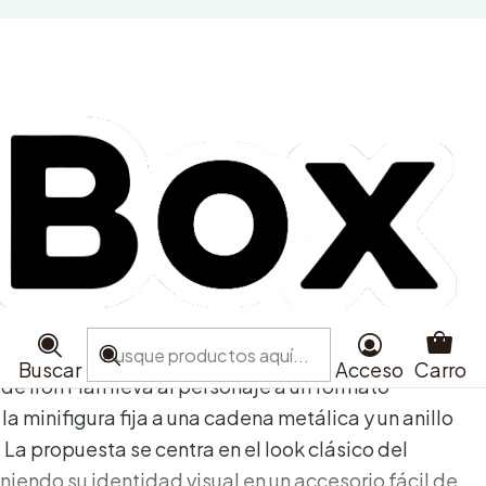
el - Llavero Iron Man
e favoritos
aciones
Buscar
Acceso
Carro
de Iron Man lleva al personaje a un formato
 la minifigura fija a una cadena metálica y un anillo
 La propuesta se centra en el look clásico del
iendo su identidad visual en un accesorio fácil de