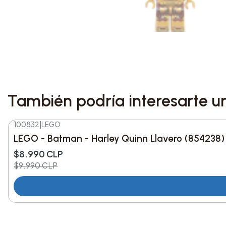
También podría interesarte u
100832
|
LEGO
-10%
DESC.
LEGO - Batman - Harley Quinn Llavero (854238)
$8.990 CLP
$9.990 CLP