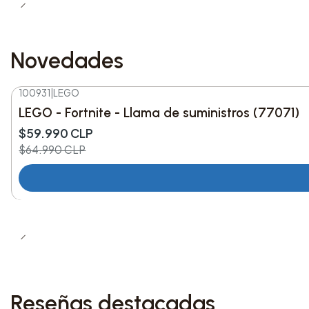
Novedades
100931
|
LEGO
-8%
DESC.
LEGO - Fortnite - Llama de suministros (77071)
Nuevo
$59.990 CLP
$64.990 CLP
Reseñas destacadas