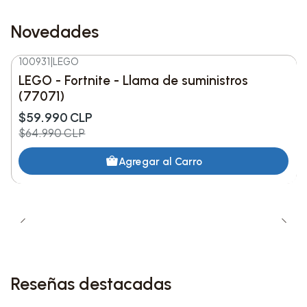
Novedades
100931
|
LEGO
-8%
DESC.
LEGO - Fortnite - Llama de suministros
Nuevo
(77071)
$59.990 CLP
$64.990 CLP
Agregar al Carro
Reseñas destacadas