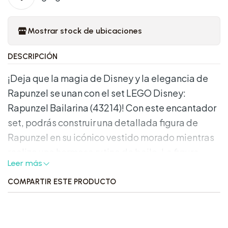
Mostrar stock de ubicaciones
DESCRIPCIÓN
¡Deja que la magia de Disney y la elegancia de
Rapunzel se unan con el set LEGO Disney:
Rapunzel Bailarina (43214)! Con este encantador
set, podrás construir una detallada figura de
Rapunzel en su icónico vestido morado mientras
realiza una hermosa rutina de baile. La figura
Leer más
cuenta con detalles auténticos que capturan la
esencia de este personaje querido de la película
COMPARTIR ESTE PRODUCTO
"Enredados". Además, el set incluye una base
para exhibir la figura, lo que le permite destacar
en cualquier colección de LEGO o de Disney.