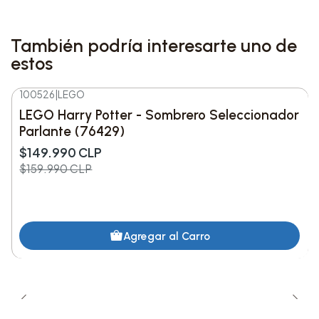
¡Disfruta de la magia de Disney y la creatividad
de LEGO con este encantador set de Rapunzel
También podría interesarte uno de
Bailarina!
estos
Producto Nuevo y Sellado
100526
|
LEGO
-6%
DESC.
100% Original, importado de Estados Unidos
LEGO Harry Potter - Sombrero Seleccionador
Parlante (76429)
Envio inmediato a todo Chile
$149.990 CLP
$159.990 CLP
Agregar al Carro