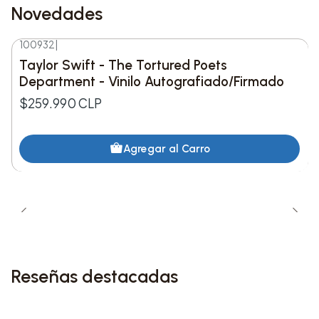
Botanical, que celebra la belleza de las plantas a
Novedades
través de construcciones detalladas y sin
mantenimiento. Perfecto como regalo para
100932
|
Nuevo
Taylor Swift - The Tortured Poets
amantes de las flores o como adición sofisticada
Department - Vinilo Autografiado/Firmado
a la decoración interior.
$259.990 CLP
Agregar al Carro
Reseñas destacadas