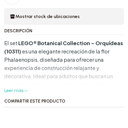
Mostrar stock de ubicaciones
DESCRIPCIÓN
El set
LEGO® Botanical Collection – Orquídeas
(10311)
es una elegante recreación de la flor
Phalaenopsis, diseñada para ofrecer una
experiencia de construcción relajante y
decorativa. Ideal para adultos que buscan un
proyecto creativo y una pieza ornamental para el
Leer más
hogar u oficina.
COMPARTIR ESTE PRODUCTO
Características destacadas:
•
Número de piezas:
608.