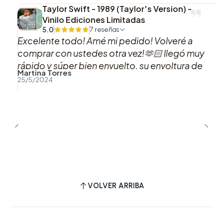
Taylor Swift - 1989 (Taylor's Version) -
Vinilo Ediciones Limitadas
5.0
7 reseñas
Excelente todo! Amé mi pedido! Volveré a
comprar con ustedes otra vez!🫶🏻 llegó muy
rápido y súper bien envuelto, su envoltura de
Martina Torres
acorde a los colores del vinilo me pareció
25/5/2024
hermosa!! Muchas gracias! Esa es mi versión
favorita de 1989 Taylor’s version!🩷
VOLVER ARRIBA