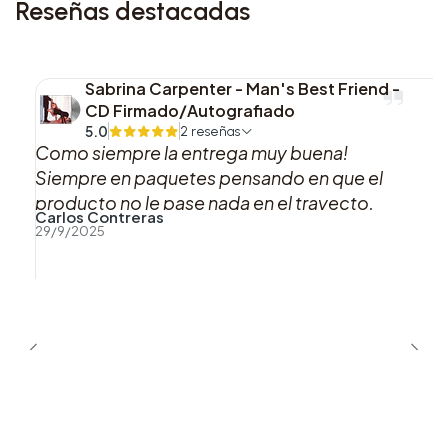
Reseñas destacadas
6. The Waiting Game
Lado B
Sabrina Carpenter - Man's Best Friend -
CD Firmado/Autografiado
1. Season 2 Weight Loss
5.0
2 reseñas
Como siempre la entrega muy buena!
2. Coming Up Roses
Siempre en paquetes pensando en que el
producto no le pase nada en el trayecto,
Carlos Contreras
3. Pop
muy buena atención por WhatsApp!
29/9/2025
4. Dance No More
5. Paint By Numbers
6. Carla’s Song
Esta variante en
Rojo Tomato
combina un