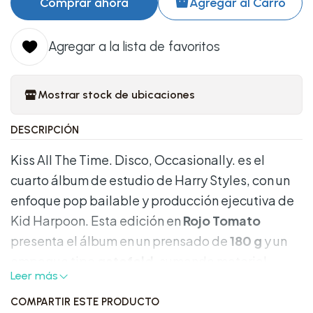
Comprar ahora
Agregar al Carro
Agregar a la lista de favoritos
Mostrar stock de ubicaciones
DESCRIPCIÓN
Kiss All The Time. Disco, Occasionally. es el
cuarto álbum de estudio de Harry Styles, con un
enfoque pop bailable y producción ejecutiva de
Kid Harpoon. Esta edición en
Rojo Tomato
presenta el álbum en un prensado de
180 g
y un
empaque tipo
gatefold
, sumando material
Leer más
impreso para una experiencia física más
completa.
COMPARTIR ESTE PRODUCTO