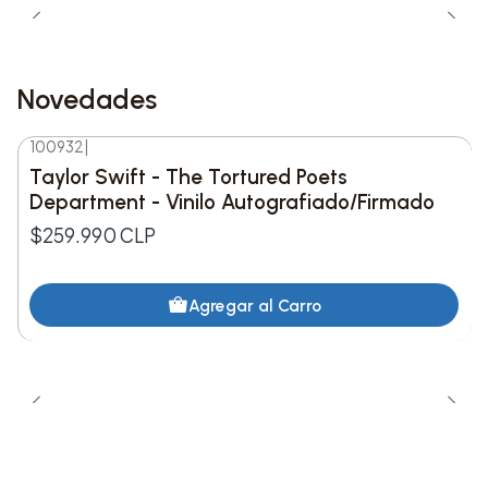
Formato:
Vinilo (LP), 1 disco
Cantidad de pistas:
12
Fecha de lanzamiento:
6 de marzo de 2026
Novedades
Lista de canciones (12 pistas):
100932
|
Nuevo
Taylor Swift - The Tortured Poets
Lado A
Department - Vinilo Autografiado/Firmado
$259.990 CLP
1. Aperture
2. American Girls
Agregar al Carro
3. Ready, Steady, Go!
4. Are You Listening Yet?
5. Taste Back