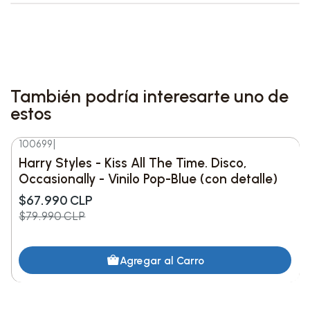
Características destacadas:
Formato:
vinilo
1 LP
de
180 g
en color
Tomato
Red
.
También podría interesarte uno de
Packaging:
gatefold jacket
(portada
estos
doble).
Incluye:
inner sleeve holográfica
impresa.
100699
|
-15%
DESC.
Booklet:
12 páginas
con
letras y fotos
.
Harry Styles - Kiss All The Time. Disco,
Nota de fabricación:
al ser un proceso de
Occasionally - Vinilo Pop-Blue (con detalle)
manufactura especial, el tono del vinilo
$67.990 CLP
$79.990 CLP
puede variar levemente entre copias.
Detalles del producto:
Agregar al Carro
Artista:
Harry Styles
Título:
Kiss All The Time. Disco, Occasionally.