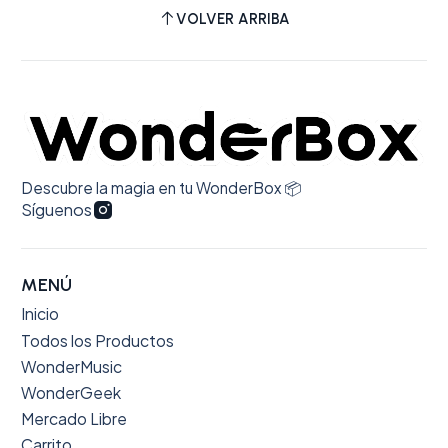
prensado pesado con un empaque de
VOLVER ARRIBA
presentación más trabajado (gatefold + inner
sleeve holográfica + booklet), logrando una
edición física con presencia y detalles pensados
para colección.
Descubre la magia en tu WonderBox 📦
Síguenos
MENÚ
Inicio
Todos los Productos
WonderMusic
WonderGeek
Mercado Libre
Carrito