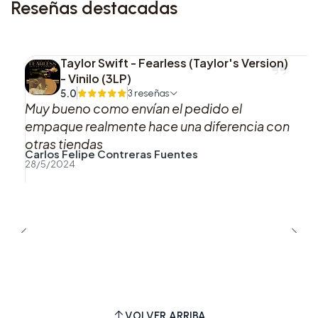
Reseñas destacadas
6. The Waiting Game
Lado B
Taylor Swift - Fearless (Taylor's Version)
- Vinilo (3LP)
1. Season 2 Weight Loss
5.0
3 reseñas
Muy bueno como envían el pedido el
2. Coming Up Roses
empaque realmente hace una diferencia con
otras tiendas
Carlos Felipe Contreras Fuentes
3. Pop
28/5/2024
4. Dance No More
5. Paint By Numbers
6. Carla’s Song
Esta variante
Kiss Pink
prioriza una presentación
VOLVER ARRIBA