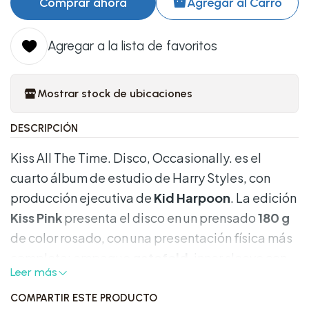
Comprar ahora
Agregar al Carro
Agregar a la lista de favoritos
Mostrar stock de ubicaciones
DESCRIPCIÓN
Kiss All The Time. Disco, Occasionally. es el
cuarto álbum de estudio de Harry Styles, con
producción ejecutiva de
Kid Harpoon
. La edición
Kiss Pink
presenta el disco en un prensado
180 g
de color rosado, con una presentación física más
completa: empaque
gatefold
, inner sleeve con
Leer más
acabado holográfico y un booklet con letras y
fotografías.
COMPARTIR ESTE PRODUCTO