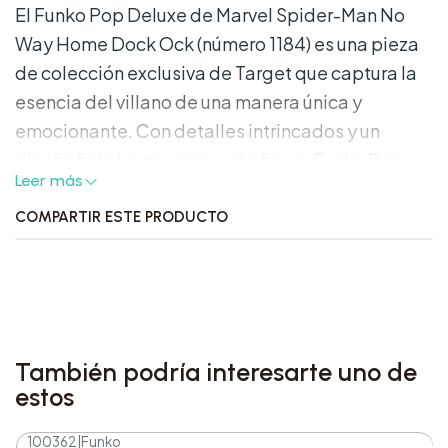
El Funko Pop Deluxe de Marvel Spider-Man No
Way Home Dock Ock (número 1184) es una pieza
de colección exclusiva de Target que captura la
esencia del villano de una manera única y
emocionante. Con detalles intrincados y un
diseño fiel al personaje, esta figura Funko Pop
Leer más
Deluxe es una adición imprescindible para
cualquier fanático de Spider-Man o coleccionista
COMPARTIR ESTE PRODUCTO
de Funko. Con su pose dinámica y expresión
facial característica, este Funko Pop es perfecto
para exhibir en tu colección o para dar como
regalo a cualquier entusiasta del universo Marvel.
También podría interesarte uno de
estos
100362
|
Funko