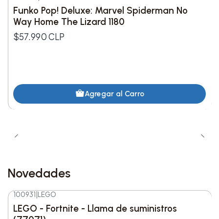
Funko Pop! Deluxe: Marvel Spiderman No
Way Home The Lizard 1180
$57.990 CLP
Agregar al Carro
Novedades
100931
|
LEGO
-8%
DESC.
LEGO - Fortnite - Llama de suministros
Nuevo