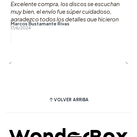
Excelente compra, los discos se escuchan
muy bien, el envío fue súper cuidadoso,
agradezco todos los detalles que hicieron
Marcos Bustamante Rivas
que esta compra fuera muy muy agradable,
17/6/2024
sin duda si puedo volveré a comprar con uds.
Muchas gracias!!
VOLVER ARRIBA