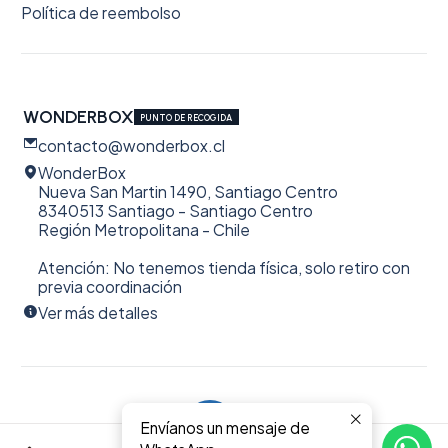
Política de reembolso
WONDERBOX
PUNTO DE RECOGIDA
contacto@wonderbox.cl
WonderBox
Nueva San Martin 1490, Santiago Centro
8340513 Santiago - Santiago Centro
Región Metropolitana - Chile
Atención: No tenemos tienda física, solo retiro con
previa coordinación
Ver más detalles
Envíanos un mensaje de
2026 WonderBox.
0