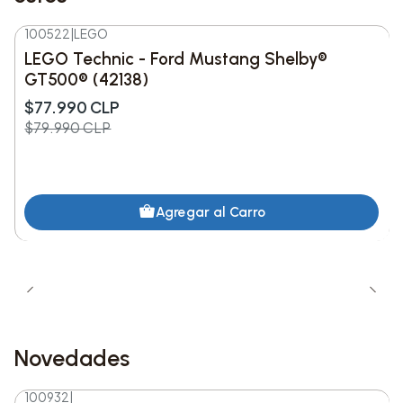
información de una sola vez.
100522
|
LEGO
-3%
DESC.
LEGO Technic - Ford Mustang Shelby®
GT500® (42138)
$77.990 CLP
$79.990 CLP
Agregar al Carro
Novedades
100932
|