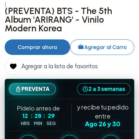
|
(PREVENTA) BTS - The 5th
Album 'ARIRANG' - Vinilo
Modern Korea
Comprar ahora
Agregar al Carro
Agregar a la lista de favoritos
PREVENTA
2 a 3 semanas
y recibe tu pedido
Pídelo antes de
:
:
12
28
29
entre
Ago 26
y
30
HRS
MIN
SEG