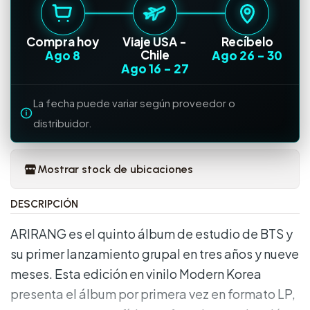
Compra hoy
Viaje USA -
Recíbelo
Chile
Ago 8
Ago 26
-
30
Ago 16
-
27
La fecha puede variar según proveedor o
distribuidor.
Mostrar stock de ubicaciones
DESCRIPCIÓN
ARIRANG es el quinto álbum de estudio de BTS y
su primer lanzamiento grupal en tres años y nueve
meses. Esta edición en vinilo Modern Korea
presenta el álbum por primera vez en formato LP,