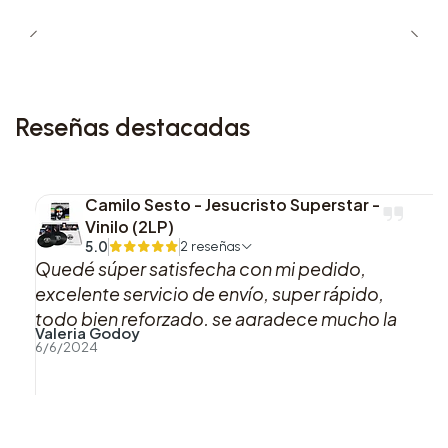
5. 2.0
6. No. 29
7. SWIM
Reseñas destacadas
8. Merry Go Round
9. NORMAL
Camilo Sesto - Jesucristo Superstar -
Vinilo (2LP)
5.0
2 reseñas
10. Like Animals
Quedé súper satisfecha con mi pedido,
excelente servicio de envío, super rápido,
11. they don’t know ’bout us
todo bien reforzado, se agradece mucho la
Valeria Godoy
buena atención y preocupación hacia los
6/6/2024
12. One More Night
clientes.
13. Please