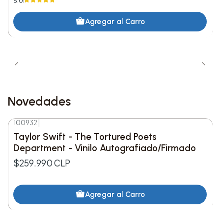
5.0
Detalles del producto:
Agregar al Carro
Artista:
BTS
Título:
The 5th Album ‘ARIRANG’
Formato:
Vinilo (LP)
Edición:
Modern Korea Vinyl
Novedades
Lista de canciones:
100932
|
1. Body to Body
Nuevo
Taylor Swift - The Tortured Poets
Department - Vinilo Autografiado/Firmado
2. Hooligan
$259.990 CLP
3. Aliens
Agregar al Carro
4. FYA