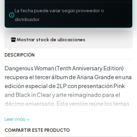
La fecha puede variar según proveedor o
distribuidor.
Mostrar stock de ubicaciones
DESCRIPCIÓN
Dangerous Woman (Tenth Anniversary Edition)
recupera el tercer álbum de Ariana Grande en una
edición especial de 2LP con presentación Pink
and Black in Clear y arte reimaginado para el
décimo aniversario. Esta versión reúne los temas
más representativos del disco original junto con
Leer más
material añadido que amplía el recorrido del
álbum, manteniendo el enfoque pop y el
COMPARTIR ESTE PRODUCTO