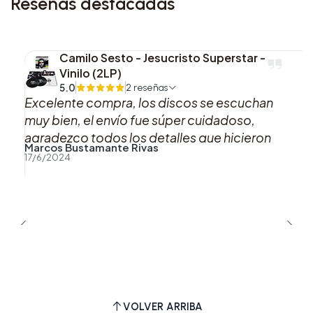
Reseñas destacadas
presentación en color, su carátula renovada y la
inclusión de material adicional dentro de un
repertorio ya muy reconocido. Funciona
Camilo Sesto - Jesucristo Superstar -
especialmente bien para quienes valoran una
Vinilo (2LP)
edición física con contenido ampliado y una
5.0
2 reseñas
Excelente compra, los discos se escuchan
estética distinta dentro de la etapa Dangerous
muy bien, el envío fue súper cuidadoso,
Woman.
agradezco todos los detalles que hicieron
Marcos Bustamante Rivas
que esta compra fuera muy muy agradable,
17/6/2024
sin duda si puedo volveré a comprar con uds.
Muchas gracias!!
VOLVER ARRIBA