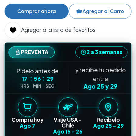
Comprar ahora
Agregar al Carro
Agregar a la lista de favoritos
PREVENTA
2 a 3 semanas
y recibe tu pedido
Pídelo antes de
:
:
17
56
28
entre
Ago 25
y
29
HRS
MIN
SEG
Compra hoy
Viaje USA -
Recíbelo
Chile
Ago 7
Ago 25
-
29
Ago 15
-
26