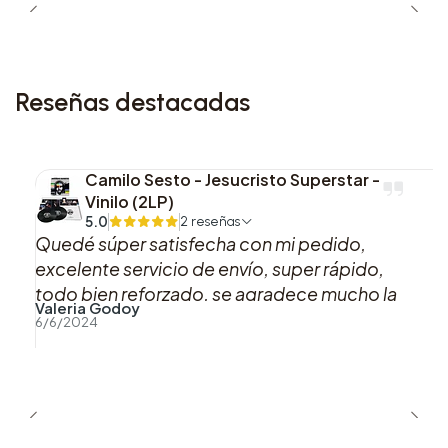
colecciones personales.
Reseñas destacadas
Camilo Sesto - Jesucristo Superstar -
Vinilo (2LP)
5.0
2 reseñas
Quedé súper satisfecha con mi pedido,
excelente servicio de envío, super rápido,
todo bien reforzado, se agradece mucho la
Valeria Godoy
buena atención y preocupación hacia los
6/6/2024
clientes.