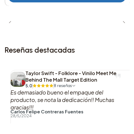
Lado B
7. The Trooper - Iron Maiden
8. Here Comes Your Man – Pixies
9. Sh-Boom - The Chords
Reseñas destacadas
10. Oh Yeah – Yello
11. Human Cannonball - Butthole Surfers
12. Heart and Soul - Floyd Cramer
Taylor Swift - Folklore - Vinilo Meet Me
13. Sweet Jane - Cowboy Junkies
Behind The Mall Target Edition
5.0
8 reseñas
Una edición pensada para quienes siguen la
Es demasiado bueno el empaque del
serie y buscan su música en un LP con acabado
producto, se nota la dedicación!! Muchas
gracias!!!
distintivo y repertorio directamente ligado a la
Carlos Felipe Contreras Fuentes
temporada.
28/5/2024