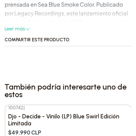
prensada en Sea Blue Smoke Color. Publicado
por Legacy Recordings, este lanzamiento oficial
recupera la atmósfera de 1987 con una selección
Leer más
de temas reconocibles dentro del universo de la
serie.
COMPARTIR ESTE PRODUCTO
Características destacadas:
Formato: Vinilo (LP) de 12 pulgadas.
Variante: Sea Blue Smoke Color.
También podría interesarte uno de
Edición: Edición Limitada.
estos
Sello: Legacy Recordings
Artista: Various Artists.
100742
|
-17%
DESC.
Banda sonora oficial de Stranger Things 5.
Djo - Decide - Vinilo (LP) Blue Swirl Edición
Limitada
Detalles del producto:
$49.990 CLP