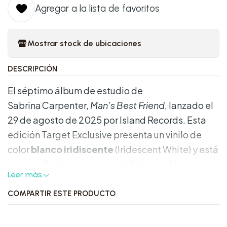
Agregar a la lista de favoritos
Mostrar stock de ubicaciones
DESCRIPCIÓN
El séptimo álbum de estudio de
Sabrina Carpenter,
Man’s Best Friend
, lanzado el
29 de agosto de 2025 por Island Records. Esta
edición Target Exclusive presenta un vinilo de
color
blanco iridiscente
(Iridescent White) y está
acompañada por contenido físico exclusivo para
Leer más
coleccionistas.
COMPARTIR ESTE PRODUCTO
Características destacadas: