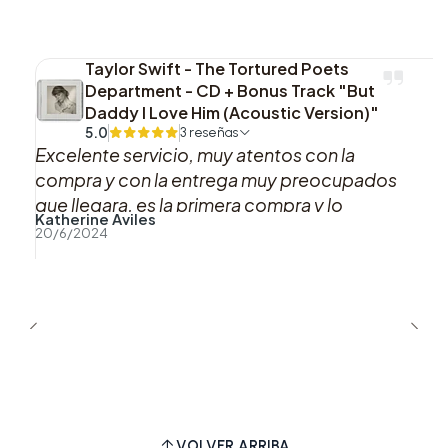
presentación visual llamativa —el vinilo
iridiscente y el póster adicional— con el
Taylor Swift - The Tortured Poets
contenido completo del álbum, lo que lo
Department - CD + Bonus Track "But
Daddy I Love Him (Acoustic Version)"
convierte en un producto destacado tanto para
5.0
3 reseñas
fans de Sabrina Carpenter como para
Excelente servicio, muy atentos con la
coleccionistas de ediciones especiales.
compra y con la entrega muy preocupados
que llegara, es la primera compra y lo
Katherine Aviles
recomiendo al 100%, gracias
20/6/2024
VOLVER ARRIBA