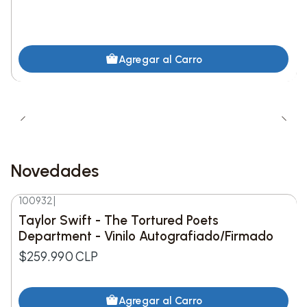
2. 3am
3. two years
Agregar al Carro
4. toxic till the end
5. drinks or coffee
6. APT. (ROSÉ & Bruno Mars)
Novedades
7. gameboy
100932
|
Nuevo
8. stay a little longer
Taylor Swift - The Tortured Poets
Department - Vinilo Autografiado/Firmado
9. not the same
$259.990 CLP
10. call it the end
Agregar al Carro