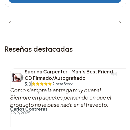
11. too bad for us
12. dance all night
13. vampirehollie (bonus track)
Reseñas destacadas
Esta edición combina diseño visual
deslumbrante y contenido extra en un formato
elegante y moderno, perfecto para
Sabrina Carpenter - Man's Best Friend -
coleccionistas que buscan algo único.
CD Firmado/Autografiado
5.0
2 reseñas
Como siempre la entrega muy buena!
Siempre en paquetes pensando en que el
producto no le pase nada en el trayecto,
Carlos Contreras
muy buena atención por WhatsApp!
29/9/2025