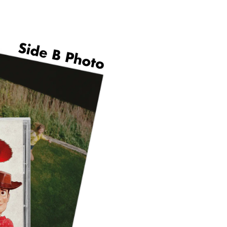
Artista: Taylor Swift
Título: I Knew It, I Kn
Obra vinculada: Toy S
Contenido: 1 CD con a
Tipo de edición: Coll
Formato: CD Single
Esta edición destaca por
dentro del universo de Toy
una pieza atractiva para
diferenciada, buen acab
allá del audio.