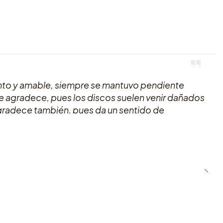
nto y amable, siempre se mantuvo pendiente
se agradece, pues los discos suelen venir dañados
e agradece también, pues da un sentido de
ad, y el formato es tal como promete la web. 100%