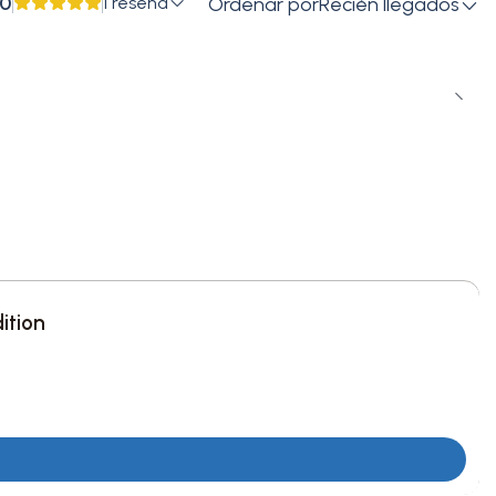
.0
1 reseña
Ordenar por
Recién llegados
ition