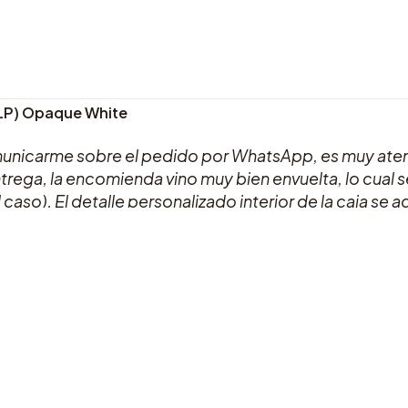
2LP) Opaque White
municarme sobre el pedido por WhatsApp, es muy ate
ntrega, la encomienda vino muy bien envuelta, lo cual 
el caso). El detalle personalizado interior de la caja s
 a la calidad del álbum: su sonido es de alta fidelid