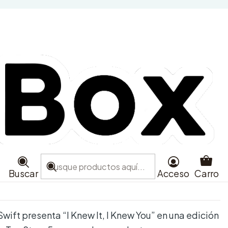
 - I Knew It, I Knew You
 Double-Sided Cover
dition
e favoritos
aciones
Buscar
Acceso
Carro
Swift presenta “I Knew It, I Knew You” en una edición