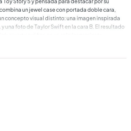
a Toy Story 5 y pensada para destacar por su
 combina un jewel case con portada doble cara,
n concepto visual distinto: una imagen inspirada
 y una foto de Taylor Swift en la cara B. El resultado
sica y arte gráfico en un solo lanzamiento.
adas:
 1 disco.
ase con cubierta doble cara y arte coleccionable.
iva inspirada en Toy Story 5.
Taylor Swift.
cords.
o: 19/06/26