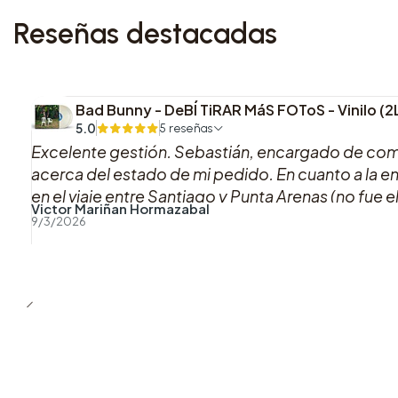
Reseñas destacadas
Bad Bunny - DeBÍ TiRAR MáS FOToS - Vinilo (
5.0
5 reseñas
Excelente gestión. Sebastián, encargado de co
acerca del estado de mi pedido. En cuanto a la e
en el viaje entre Santiago y Punta Arenas (no fue 
Victor Mariñan Hormazabal
preocupación adicional por parte de WB. En cuanto
9/3/2026
recomendado.