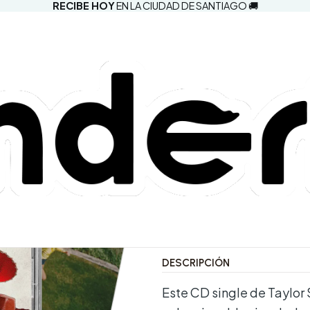
RECIBE HOY
EN LA CIUDAD DE SANTIAGO 🚚
|
Taylor Swift
- CD Single
Collector's E
5.0
1 reseña
Agregar a la lista d
Mostrar stock de ubic
DESCRIPCIÓN
Este CD single de Taylor 