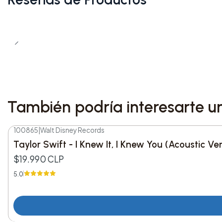
También podría interesarte u
100865
|
Walt Disney Records
Taylor Swift - I Knew It, I Knew You (Acoustic V
$19.990 CLP
5.0