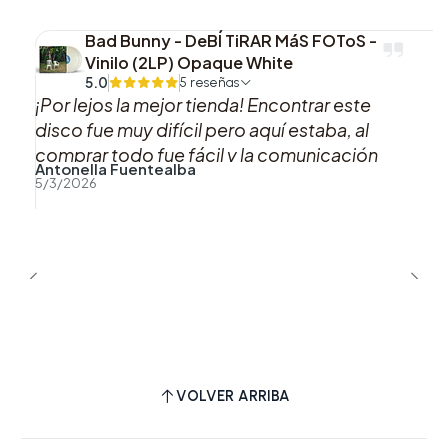
Bad Bunny - DeBÍ TiRAR MáS FOToS -
Vinilo (2LP) Opaque White
5.0
5 reseñas
¡Por lejos la mejor tienda! Encontrar este
disco fue muy difícil pero aquí estaba, al
comprar todo fue fácil y la comunicación
Antonella Fuentealba
sobre el proceso y las actualizaciones de mi
5/3/2026
pedido fue muy clara. Todo excelente,
muchas gracias por tanto. ❤️
VOLVER ARRIBA