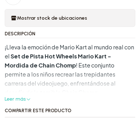
Mostrar stock de ubicaciones
DESCRIPCIÓN
¡Lleva la emoción de Mario Kart al mundo real con
el
Set de Pista Hot Wheels Mario Kart -
Mordida de Chain Chomp
! Este conjunto
permite a los niños recrear las trepidantes
carreras del videojuego, enfrentándose al
desafío de la temible Chain Chomp.
Leer más
Características Destacadas:
COMPARTIR ESTE PRODUCTO
•
Diseño Temático:
Inspirado en los
emblemáticos circuitos de Mario Kart, este set