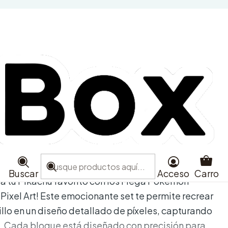
on Bloques De
 Pixel Art Pikachu
e favoritos
aciones
Buscar
Acceso
Carro
r a tu Pikachu favorito con los Mega Pokémon
ixel Art! Este emocionante set te permite recrear
llo en un diseño detallado de píxeles, capturando
a. Cada bloque está diseñado con precisión para