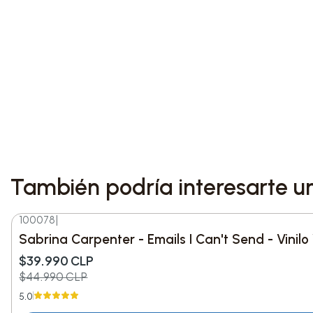
También podría interesarte u
100078
|
-11%
DESC.
Sabrina Carpenter - Emails I Can't Send - Vinil
$39.990 CLP
$44.990 CLP
5.0