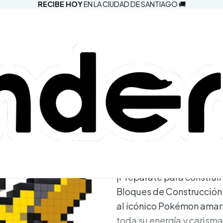
RECIBE HOY
EN LA CIUDAD DE SANTIAGO 🚚
|
Mega Pokém
Construcción
Agregar a la lista d
Mostrar stock de ubic
DESCRIPCIÓN
¡Prepárate para construi
Bloques de Construcción P
al icónico Pokémon amari
toda su energía y carism