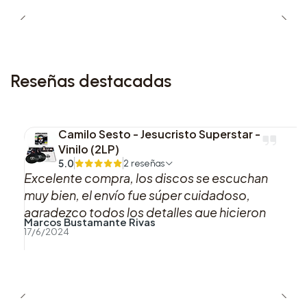
Especificaciones Técnicas:
•
Número de Piezas:
350 piezas.
Reseñas destacadas
•
Edad Recomendada:
A partir de 8 años.
•
Dimensiones Aproximadas:
El cobertizo mide
Camilo Sesto - Jesucristo Superstar -
21 cm de altura, 15 cm de ancho y 12 cm de
Vinilo (2LP)
profundidad.
5.0
2 reseñas
Excelente compra, los discos se escuchan
muy bien, el envío fue súper cuidadoso,
Este set es ideal para jóvenes constructores y
agradezco todos los detalles que hicieron
fanáticos de Harry Potter™ que deseen recrear y
Marcos Bustamante Rivas
que esta compra fuera muy muy agradable,
17/6/2024
revivir la mágica llegada al Castillo de
sin duda si puedo volveré a comprar con uds.
Hogwarts™, fomentando la imaginación y el
Muchas gracias!!
juego creativo.