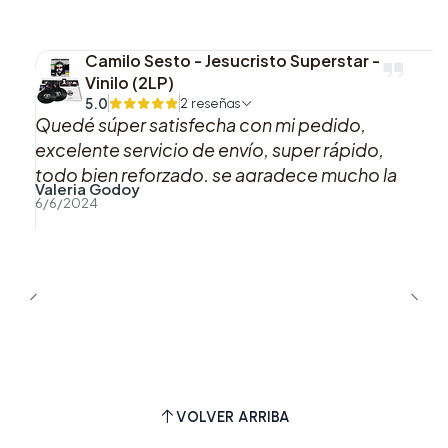
Camilo Sesto - Jesucristo Superstar -
Vinilo (2LP)
5.0
2 reseñas
Quedé súper satisfecha con mi pedido,
excelente servicio de envío, super rápido,
todo bien reforzado, se agradece mucho la
Valeria Godoy
buena atención y preocupación hacia los
6/6/2024
clientes.
VOLVER ARRIBA