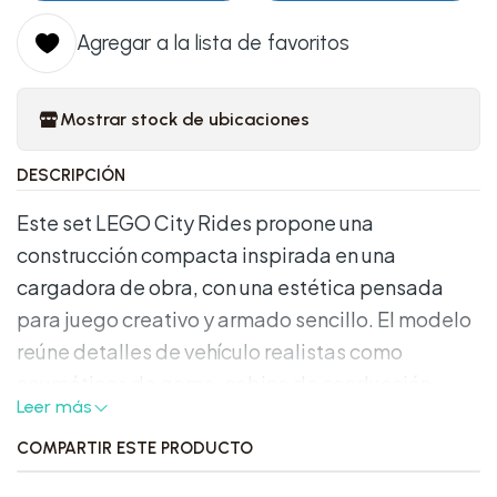
Agregar a la lista de favoritos
Mostrar stock de ubicaciones
DESCRIPCIÓN
Este set LEGO City Rides propone una
construcción compacta inspirada en una
cargadora de obra, con una estética pensada
para juego creativo y armado sencillo. El modelo
reúne detalles de vehículo realistas como
neumáticos de goma, cabina de conducción,
Leer más
cubeta frontal y un gancho trasero tipo
retroexcavadora. Su formato lo vuelve atractivo
COMPARTIR ESTE PRODUCTO
para quienes disfrutan de montajes breves con