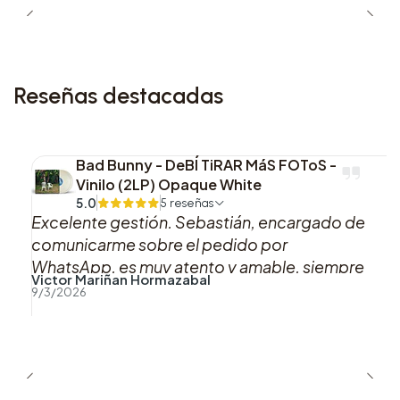
especialmente atractivo para quienes buscan
una construcción con identidad visual y un
acabado amable para ambientar distintos
espacios.
Reseñas destacadas
Bad Bunny - DeBÍ TiRAR MáS FOToS -
Vinilo (2LP) Opaque White
5.0
5 reseñas
Excelente gestión. Sebastián, encargado de
comunicarme sobre el pedido por
WhatsApp, es muy atento y amable, siempre
Victor Mariñan Hormazabal
se mantuvo pendiente acerca del estado de
9/3/2026
mi pedido. En cuanto a la entrega, la
encomienda vino muy bien envuelta, lo cual
se agradece, pues los discos suelen venir
dañados en el viaje entre Santiago y Punta