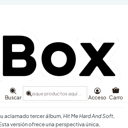
 - Hit Me Hard And Soft -
ted Vocals
ra
Agregar al Carro
e favoritos
aciones
Buscar
Acceso
Carro
su aclamado tercer álbum,
Hit Me Hard And Soft
,
 Esta versión ofrece una perspectiva única,