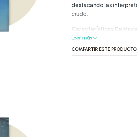
destacando las interpreta
crudo.
Características Destac
Leer más
•
Formato:
Vinilo de 12 
COMPARTIR ESTE PRODUCTO
•
Contenido Especial:
I
las pistas del álbum orig
resalta la potencia y emot
Lista de Canciones:
1. Skinny (Isolated Vocals
2. Lunch (Isolated Vocals)
3. Chihiro (Isolated Vocal