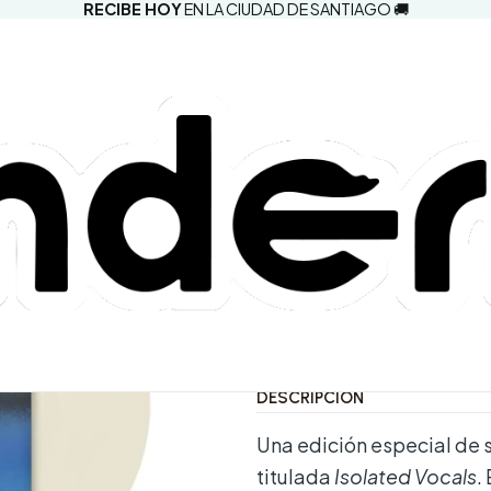
RECIBE HOY
EN LA CIUDAD DE SANTIAGO 🚚
|
Billie Eilish
Vinilo Isola
Comprar aho
Agregar a la lista d
Mostrar stock de ubic
DESCRIPCIÓN
Una edición especial de 
titulada
Isolated Vocals
.