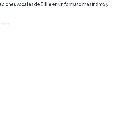
ciones vocales de Billie en un formato más íntimo y
adas:
pulgadas
ncluye las grabaciones vocales aisladas de todas
inal, ofreciendo una experiencia auditiva que
ividad de la voz de Billie.
)
s)