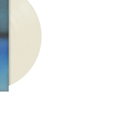
4. Birds of a Feather (Iso
5. Wildflower (Isolated V
6. The Greatest (Isolated
7. L’Amour De Ma Vie (Iso
8. The Diner (Isolated Voc
9. Bittersuite (Isolated Vo
10. Blue (Isolated Vocals)
Esta edición limitada es 
seguidores de Billie Eili